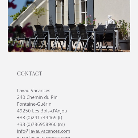
CONTACT
Lavau Vacances
240 Chemin du Pin
Fontaine-Guérin
49250 Les Bois-d’Anjou
+33 (0)241744469 (t)
+33 (0)786958960 (m)
info@lavauvacances.com
www.lavauvacances.com