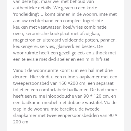
van deze tijd, maar wel met behoud van
authentieke details. We geven u een korte
‘rondleiding’; U komt binnen in de woonruimte met
aan uw rechterhand een compleet ingerichte
keuken met vaatwasser, koel/vries combinatie,
oven, keramische kookplaat met afzuigkap,
magnetron en uiteraard voldoende potten, pannen,
keukengerei, servies, glaswerk en bestek. De
woonruimte heeft een gezellige eet- en zithoek met
een televisie met dvd-speler en een mini hifi-set.
Vanuit de woonruimte komt u in een hal met drie
deuren. Hier vindt u een ruime slaapkamer met een
tweepersoonsbed van 160 *200 cm, een separaat
toilet en een comfortabele badkamer. De badkamer
heeft een ruime inloopdouche van 90 * 120 cm. en
een badkamermeubel met dubbele wastafel. Via de
trap in de woonruimte bereikt u de tweede
slaapkamer met twee eenpersoonsbedden van 90 *
200 cm.